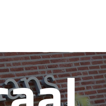
Het
caal