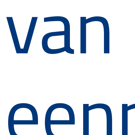
van
een