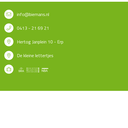
info@biemans.nl
0413 - 21 69 21
Hertog Janplein 10 - Erp
De kleine lettertjes