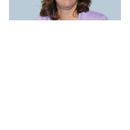
Daniëlle Smits
Assistent accountant
Start jouw verhaal bij Biemans
Benieuwd waar jouw toekomst bij Biemans kan liggen?
Neem een kijkje bij onze openstaande functies.
Bekijk de vacatures
Bekijk alle verhalen