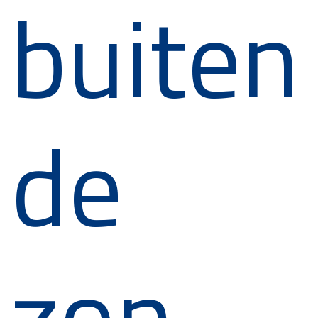
buiten
de
zon