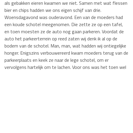
als gebakken eieren kwamen we niet. Samen met wat flessen
bier en chips hadden we ons eigen schijf van drie.
Woensdagavond was ouderavond. Een van de moeders had
een koude schotel meegenomen. Die zette ze op een tafel,
en toen moesten ze de auto nog gaan parkeren. Voordat de
auto het parkeerterrein op reed zaten wij denk ik al op de
bodem van de schotel. Man, man, wat hadden wij ontiegelijke
honger. Enigszins verbouwereerd kwam moeders terug van de
parkeerplaats en keek ze naar de lege schotel, om er
vervolgens hartelijk om te lachen. Voor ons was het toen wel
duidelijk geworden. Goed eten is niet vanzelfsprekend…….
Veel leesplezier!!
Erik Verhoeven
Bekijk de Agro-nieuwsbrief van augustus 2024