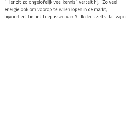
“Hier zit zo ongelofelijk veel kennis”, vertelt hij. “Zo veel
energie ook om voorop te willen lopen in de markt,
bijvoorbeeld in het toepassen van AI. Ik denk zelfs dat wij in
de regel sneller inhaken op ontwikkelingen dan de grote
kantoren, omdat de lijntjes hier kort zijn. Speelt er iets, dan
gaan we om tafel zitten en hakken we knopen door. Wat dan
het verschil is? Dat je als klant te maken hebt met eenheel
toegankelijk kantoor, zonder grote geldingsdrang naar buiten
toe, en dat de tarieven navenant zijn.”
Zelfstandig kantoor
Het terugtreden van William van Aerle uit de directie is
policy
binnen Biemans, zo vertelt William van Aerle: “Wij willen een
zelfstandig kantoor blijven. Dan moet je op tijd – voor ons
e
60
, zo hebben we als directie bepaald – plaats maken voor
de volgende generatie. Ik blijf hier overigens wel gewoon
werken. Daar vind ik mijn klanten nog veel te leuk en het
fiscale werk nog veel te uitdagend voor. Het enige dat
verandert is dat ik niet meer de verantwoordelijkheid heb over