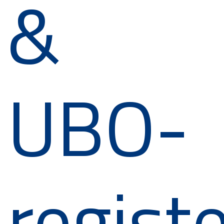
&
UBO-
registe