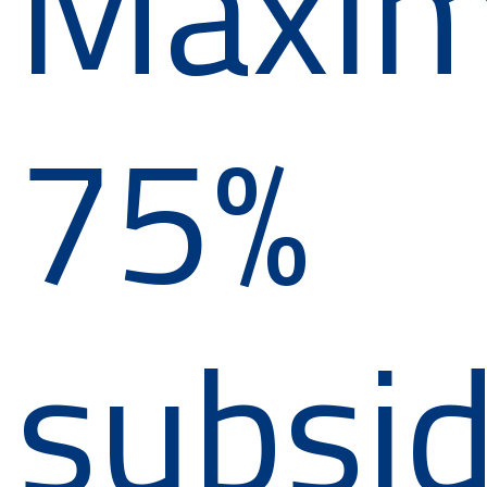
Maxim
75%
subsid