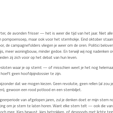
r, de avonden frisser — het is weer die tijd van het jaar. Niet all
n pompoensoep, maar ook voor het stemhokje. Eind oktober staan 
oor, de campagnefolders vliegen je weer om de oren. Politici beloven
ijs, meer woningbouw, minder gedoe. En terwijl wij nog nadenken o
iden zij zich voor op het debat van hun leven.
besloten waar je op stemt — of misschien weet je het nog helemaal
d hoeft geen hoofdpijndossier te zijn.
 bijzonder dat we mogen kiezen. Geen revolutie, geen rellen (al zou
gen), gewoon een rood potlood en een stembiljet.
eerperiode van afgelopen jaren, zul je denken doet er mijn stem n
ing om je stem te laten horen. Want elke stem telt — ook die van j
toch mee. Kies bewust, kies betrokken, of desnoods met lichte teg