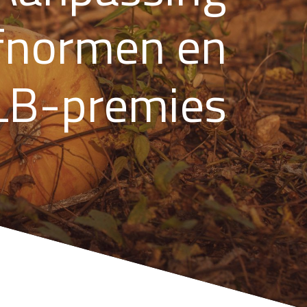
ofnormen en
LB-premies