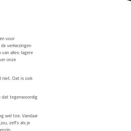
een voor
de verkiezingen
 van alles: lagere
ver onze
 niet. Dat is ook
 je dat tegenwoordig
og wel toe. Vandaar
ou, zelfs als je
enzin.