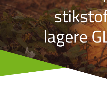
stikst
lagere G